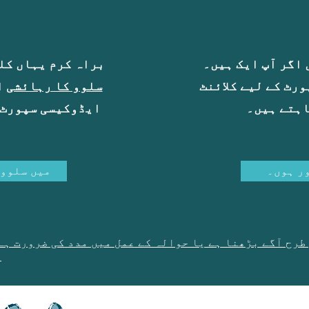
 اگر آپ ایک ہیں۔
براہ کرم یہاں کل
رٹ کے لیے کلائنٹ
سلوو کا رہائشی
ا
اہتے ہیں۔
ایڈوکیسی سپورٹ 
ر ہوں۔
میں سلوو 
طرح آگے بڑھنا ہے یا حوالہ کے عمل میں مدد کی ضرورت ہے 
سے براہ راست