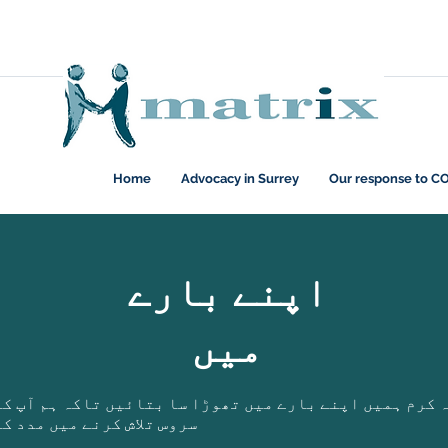
Home
Advocacy in Surrey
Our response to C
اپنے بارے
میں
 کرم ہمیں اپنے بارے میں تھوڑا سا بتائیں تاکہ ہم آپ کو
سروس تلاش کرنے میں مدد ک