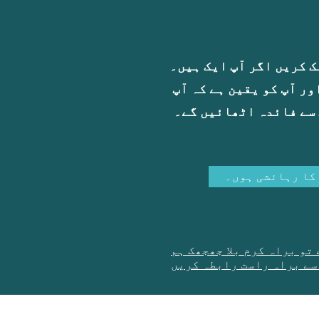
ک کریں اگر آپ ایک ہیں۔
ور آپ کو یقین ہے کہ آپ
سے فائدہ اٹھائیں گے۔
کا رہائشی ہوں۔
تو براہ کرم بلا جھجھک ہم
 رابطہ کریں