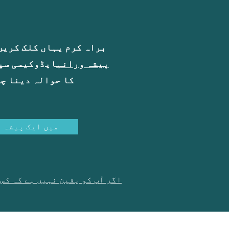
براہ کرم یہاں کلک کریں
پیشہ ورانہ
ایڈوکیسی سپو
کا حوالہ دینا چ
میں ایک پیشہ و
اگر آپ کو یقین نہیں ہے کہ کس 