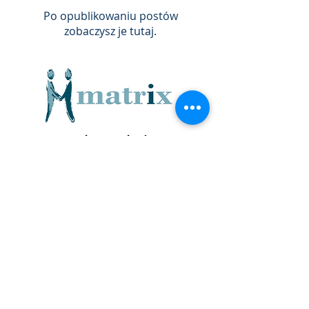
Po opublikowaniu postów
zobaczysz je tutaj.
zapytanie@matrixsdt.com
©2022 BY MATRIX SDT.
Winchester Street 6, Overton, Hampshire.
RG25 3HS
Skontaktuj się z nami
Polityka
prywatności