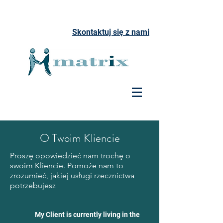
Skontaktuj się z nami
O Twoim Kliencie
Proszę opowiedzieć nam trochę o
swoim Kliencie. Pomoże nam to
zrozumieć, jakiej usługi rzecznictwa
potrzebujesz
My Client is currently living in the