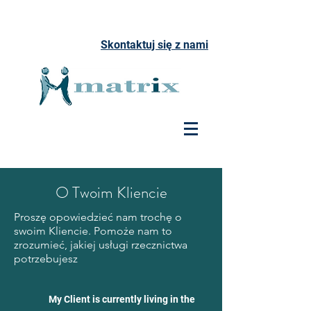
Skontaktuj się z nami
O Twoim Kliencie
Proszę opowiedzieć nam trochę o
swoim Kliencie. Pomoże nam to
zrozumieć, jakiej usługi rzecznictwa
potrzebujesz
My Client is currently living in the